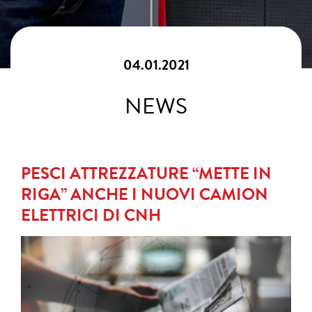
04.01.2021
NEWS
PESCI ATTREZZATURE “METTE IN
RIGA” ANCHE I NUOVI CAMION
ELETTRICI DI CNH