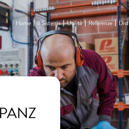
Home
Il Sistema
Utilità
Referenze
Dist
UPANZ